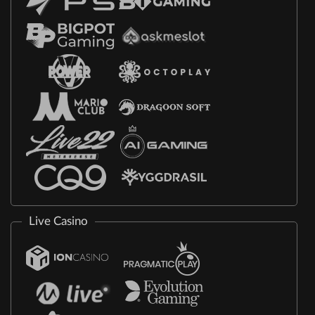
Live Casino