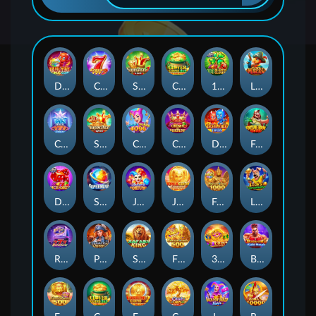
Devil Fire Bonu$ Coin
Crazy777 2
Super Ace 2
Clover Coins 4x4
100 Blazing Clover
Lucky Macaw
Crystal 777 DELUXE
Super Ace SPEED
Circus Joker 4096
Crown of Fortune
Devil Fire Twins
Fortune Hook Boom
Dice & Drop
Supernova
Joker's Fortune
Joker Coins Expanded
Fortune Garuda 1000
Lucky Caramelo
Rapid Gems 777
Pirate Queen 2
Safari King
FORTUNE GARUDA 500
3 Coin Treasures 2
Boxing King Title Match