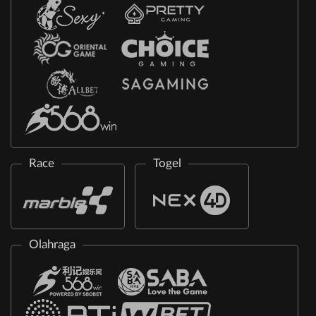
Race
Togel
Olahraga