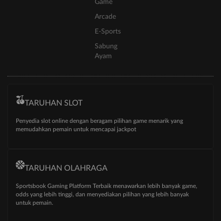
Game
Arcade
E-Sports
Sabung
Ayam
TARUHAN SLOT
Penyedia slot online dengan beragam pilihan game menarik yang
memudahkan pemain untuk mencapai jackpot
TARUHAN OLAHRAGA
Sportsbook Gaming Platform Terbaik menawarkan lebih banyak game,
odds yang lebih tinggi, dan menyediakan pilihan yang lebih banyak
untuk pemain.