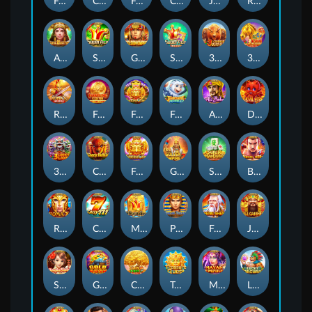
Fortune Gems 500
Clover Coins 3x3
Fortune Coins 2
Cash Coin
Jackpot Joker FEVER
ROMA X 10000
Aztec Priestess
Super Ace
Golden Empire
Super Ace Joker
3 Charge Buffalo
3 Coin Wild Horse
Roma X Deluxe
Fortune Coins
Fortune Gems 2
Fortune Monkey
Ali Baba
Devil Fire
3 LUCKY LION
Charge Buffalo
Fortune Gems
GOLDEN EMPIRE 2
SUPER MAHJONG
Boxing King
RomaX
Crazy777
Mega Ace
Pharaoh Treasure
Fengshen
Jili Caishen
Shanghai Beauty
Gold Rush
Coin Tree
Treasure Quest
Mayan Empire
Lucky Jaguar