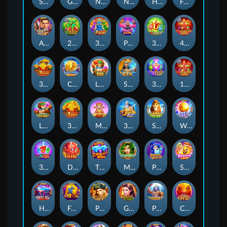
Super Ace Deluxe
Golden Queen
Nightfall Hunting
Night City
Hyper Burst
Fortune Gems Legend
Agent Ace
20 Blazing Clover
3 Lucky Baozhu
Party Ape
3 Super Ace
40 Sparkling Crown
3 Coin Wild Tiger
Coin of Lightning
Lucky Jaguar 500
Storm of Seth 2
3 Witch's Lamp
10 Sparkling Crown
Lucky Jaguar 2
3 Coin Golden OX
Money Pot
3 Lightning Blitz
Safari Mystery
World Cup
3 Pot Dragons
Devil Fire 2
TWIN WINS
Medusa
Potion Wizard
Sweet Land
Happy Taxi
Fa Fa Fa
Pirate Queen
Golden Temple
Poseidon
Charge Buffalo Ascent