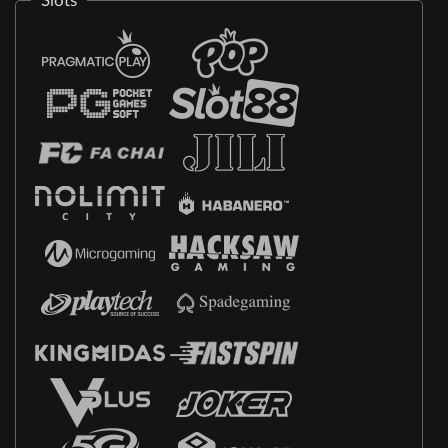
Slots