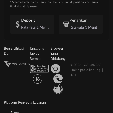
* Selama bank maintenance dan bank offline deposit dan penarikan
tidak dapat diproses
Deposit
Penarikan
Rata-rata 1 Menit
Rata-rata 3 Menit
Bersertifikasi
Tanggung
Browser
Dari
Jawab
Yang
Bermain
Didukung
©2026 LASKAR268.
Hak cipta dilindungi |
18+
Platform Penyedia Layanan