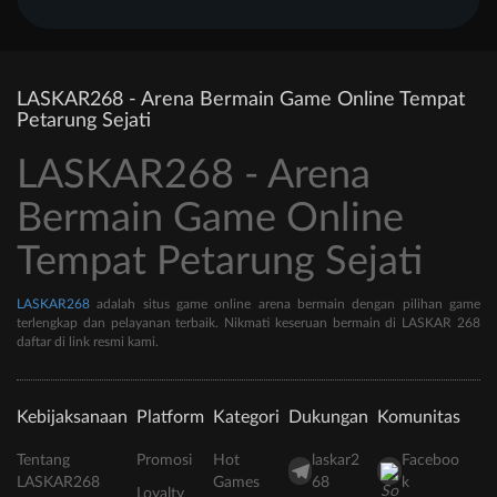
LASKAR268 - Arena Bermain Game Online Tempat
Petarung Sejati
LASKAR268 - Arena
Bermain Game Online
Tempat Petarung Sejati
LASKAR268
adalah situs game online arena bermain dengan pilihan game
terlengkap dan pelayanan terbaik. Nikmati keseruan bermain di LASKAR 268
daftar di link resmi kami.
Kebijaksanaan
Platform
Kategori
Dukungan
Komunitas
Tentang
Promosi
Hot
laskar2
Faceboo
LASKAR268
Games
68
k
Loyalty