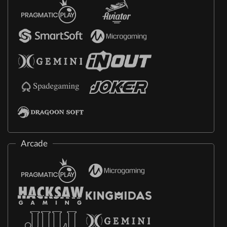
Arcade