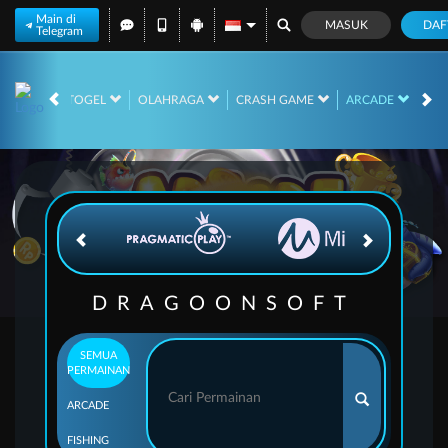
Main di
MASUK
DAF
Telegram
RACE
TOGEL
OLAHRAGA
CRASH GAME
ARCADE
E-
DRAGOONSOFT
SEMUA
PERMAINAN
ARCADE
FISHING