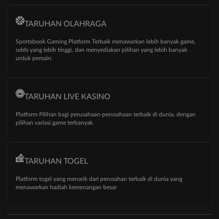
TARUHAN OLAHRAGA
Sportsbook Gaming Platform Terbaik menawarkan lebih banyak game,
odds yang lebih tinggi, dan menyediakan pilihan yang lebih banyak
untuk pemain.
TARUHAN LIVE KASINO
Platform Pilihan bagi perusahaan-perusahaan terbaik di dunia, dengan
pilihan variasi game terbanyak
TARUHAN TOGEL
Platform togel yang menarik dari perusahan terbaik di dunia yang
menawarkan hadiah kemenangan besar