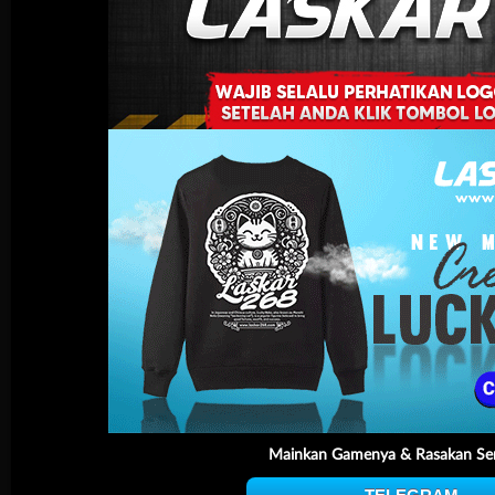
Crash Game
Mainkan Gamenya & Rasakan Sen