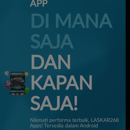
APP
DI MANA
SAJA
DAN
KAPAN
SAJA!
Nikmati performa terbaik, LASKAR268
Apps! Tersedia dalam Android