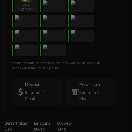
* Selama bank maintenance dan bank offline deposit dan
penarikan tidak dapat diproses
Deposit
Penarikan
Rata-rata 1
Rata-rata 3
Menit
Menit
Bersertifikasi
Tanggung
Browser
Dari
Jawab
Yang