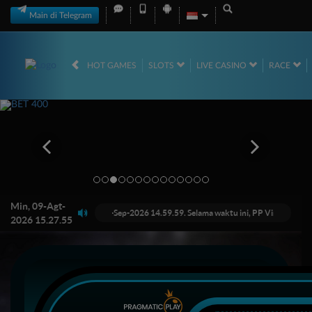
Main di Telegram
HOT GAMES
SLOTS
LIVE CASINO
RACE
Min, 09-Agt-
6 dari 14.59.59 sampai 30-Sep-2026 14.59.59. Selama waktu ini, PP Virtual Sports 
2026 15.27.55