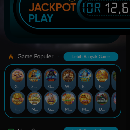
IDR
12,
JACKPOT
PLAY
Game Populer
Lebih Banyak Game
Gates of Olympus POP
Storm of Seth 2
Goyang Gaib
Wild Bounty Showdown
Epic Ze Zeus
FORTUNE GARUDA 500
Legacy of Kong Maxways
Fortune Gems 500
Mahjong Ways
Gates of Olympus 1000
Mahjong Wins Triple Pot
MUSCLE FORTUNE CAT
Duck Hunters
Lucky Neko