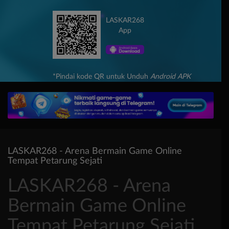
LASKAR268
App
*Pindai kode QR untuk Unduh
Android APK
LASKAR268 - Arena Bermain Game Online
Tempat Petarung Sejati
LASKAR268 - Arena
Bermain Game Online
Tempat Petarung Sejati