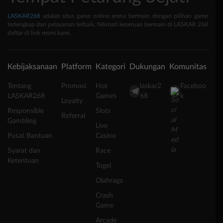
LASKAR268
adalah situs game online arena bermain dengan pilihan game
terlengkap dan pelayanan terbaik. Nikmati keseruan bermain di LASKAR 268
daftar di link resmi kami.
Kebijaksanaan
Platform
Kategori
Dukungan
Komunitas
Tentang
Promosi
Hot
laskar2
Faceboo
LASKAR268
Games
68
k
Loyalty
Responsible
Slots
Referral
Gambling
Live
Pusat Bantuan
Casino
Syarat dan
Race
Ketentuan
Togel
Olahraga
Crash
Game
Arcade